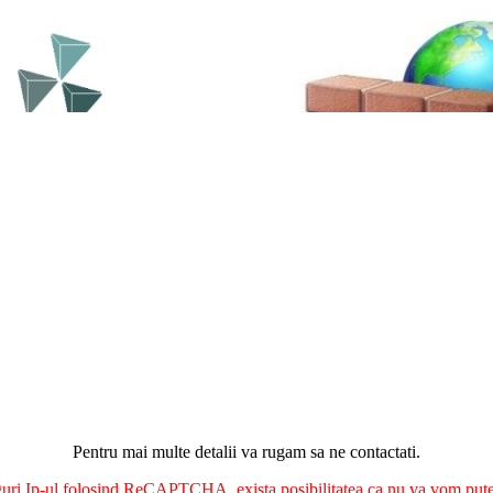
Pentru mai multe detalii va rugam sa ne contactati.
nguri Ip-ul folosind ReCAPTCHA, exista posibilitatea ca nu va vom putea 